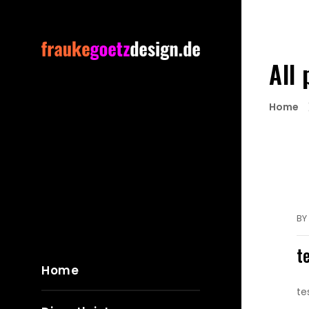
All
Home
BY
t
Home
te