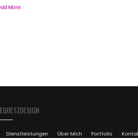
ead More
EGOETZDESIGN
Dienstleistungen
Über Mich
Portfolio
Konta